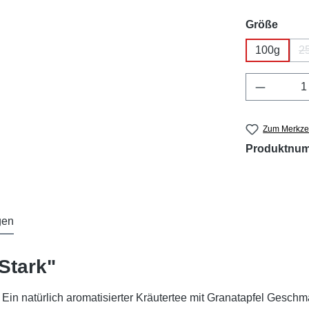
ausw
Größe
100g
2
Produkt 
Zum Merkzet
Produktnu
gen
Stark"
 Ein natürlich aromatisierter Kräutertee mit Granatapfel Geschm