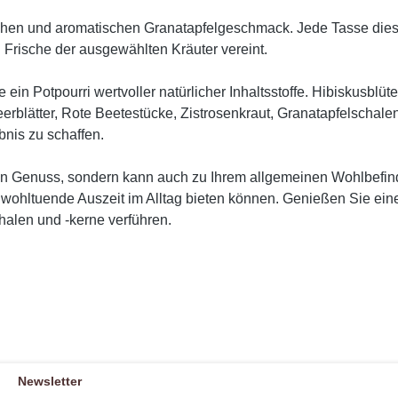
ichen und aromatischen Granatapfelgeschmack. Jede Tasse diese
 Frische der ausgewählten Kräuter vereint.
e ein Potpourri wertvoller natürlicher Inhaltsstoffe. Hibiskusbl
rblätter, Rote Beetestücke, Zistrosenkraut, Granatapfelschale
nis zu schaffen.
 ein Genuss, sondern kann auch zu Ihrem allgemeinen Wohlbefin
ine wohltuende Auszeit im Alltag bieten können. Genießen Sie e
alen und -kerne verführen.
Newsletter