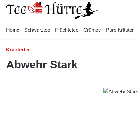
m Hauptinhalt springen
Zur Suche springen
Zur Hauptnavigation springen
Home
Schwarztee
Früchtetee
Grüntee
Pure Kräuter
Kräutertee
Abwehr Stark
Bildergalerie überspringen