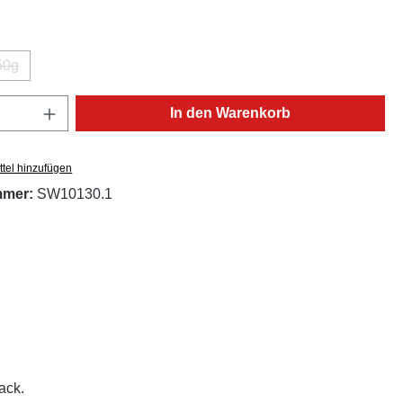
ählen
50g
(Diese Option ist zurzeit nicht verfügbar.)
Anzahl: Gib den gewünschten Wert ein oder
In den Warenkorb
tel hinzufügen
mmer:
SW10130.1
ack.