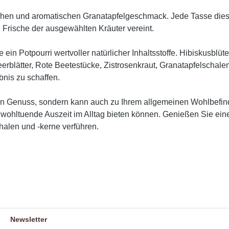
ichen und aromatischen Granatapfelgeschmack. Jede Tasse diese
 Frische der ausgewählten Kräuter vereint.
e ein Potpourri wertvoller natürlicher Inhaltsstoffe. Hibiskusbl
rblätter, Rote Beetestücke, Zistrosenkraut, Granatapfelschale
nis zu schaffen.
 ein Genuss, sondern kann auch zu Ihrem allgemeinen Wohlbefin
ine wohltuende Auszeit im Alltag bieten können. Genießen Sie e
alen und -kerne verführen.
Newsletter