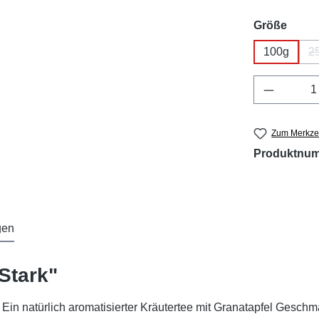
ausw
Größe
100g
2
Produkt 
Zum Merkzet
Produktnu
gen
Stark"
 Ein natürlich aromatisierter Kräutertee mit Granatapfel Geschm