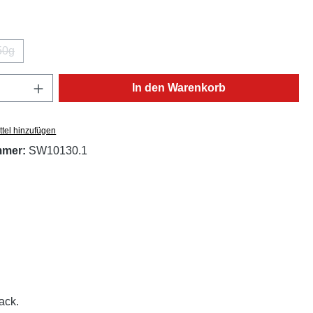
ählen
50g
(Diese Option ist zurzeit nicht verfügbar.)
Anzahl: Gib den gewünschten Wert ein oder
In den Warenkorb
tel hinzufügen
mmer:
SW10130.1
ack.