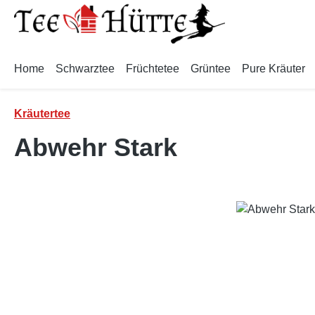
m Hauptinhalt springen
Zur Suche springen
Zur Hauptnavigation springen
Home
Schwarztee
Früchtetee
Grüntee
Pure Kräuter
Kräutertee
Abwehr Stark
Bildergalerie überspringen