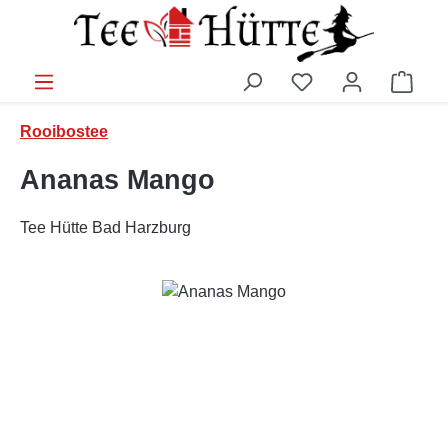
Zum Hauptinhalt springen
Ware
Rooibostee
Ananas Mango
Tee Hütte Bad Harzburg
Bildergalerie überspringen