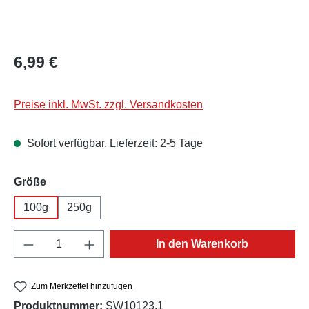
Regulärer Preis:
6,99 €
Preise inkl. MwSt. zzgl. Versandkosten
Sofort verfügbar, Lieferzeit: 2-5 Tage
auswählen
Größe
100g
250g
Produkt Anzahl: Gib den gewünschten Wert e
In den Warenkorb
Zum Merkzettel hinzufügen
Produktnummer:
SW10123.1