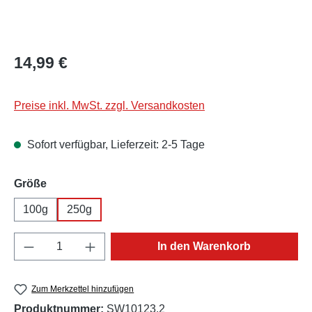
Regulärer Preis:
14,99 €
Preise inkl. MwSt. zzgl. Versandkosten
Sofort verfügbar, Lieferzeit: 2-5 Tage
auswählen
Größe
100g
250g
Produkt Anzahl: Gib den gewünschten Wert e
In den Warenkorb
Zum Merkzettel hinzufügen
Produktnummer:
SW10123.2