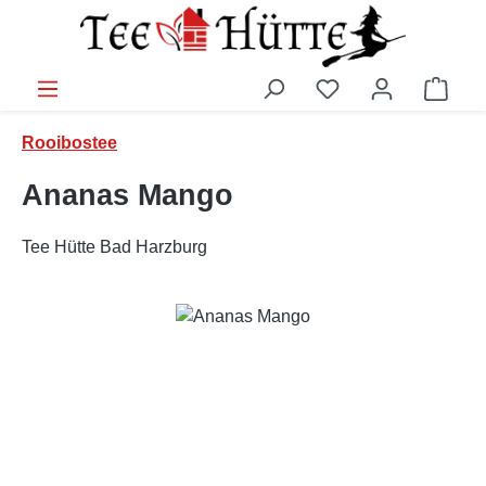
Zum Hauptinhalt springen
Ware
Rooibostee
Ananas Mango
Tee Hütte Bad Harzburg
Bildergalerie überspringen