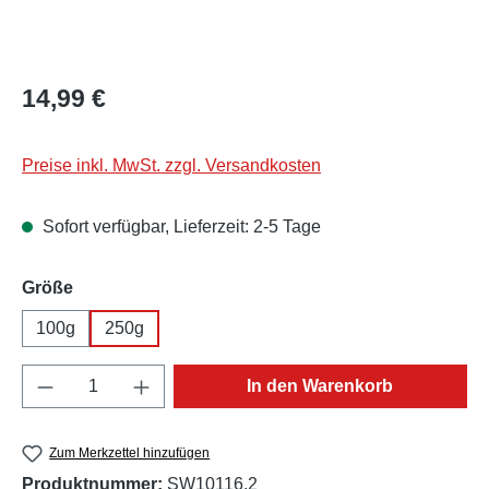
Regulärer Preis:
14,99 €
Preise inkl. MwSt. zzgl. Versandkosten
Sofort verfügbar, Lieferzeit: 2-5 Tage
auswählen
Größe
100g
250g
Produkt Anzahl: Gib den gewünschten Wert e
In den Warenkorb
Zum Merkzettel hinzufügen
Produktnummer:
SW10116.2