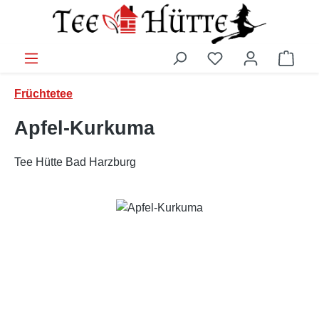
Zum Hauptinhalt springen
Ware
Früchtetee
Apfel-Kurkuma
Tee Hütte Bad Harzburg
Bildergalerie überspringen