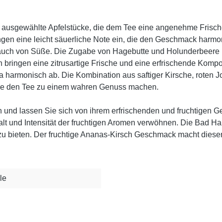
ig ausgewählte Apfelstücke, die dem Tee eine angenehme Frisch
ngen eine leicht säuerliche Note ein, die den Geschmack har
ch von Süße. Die Zugabe von Hagebutte und Holunderbeere brin
ringen eine zitrusartige Frische und eine erfrischende Kompon
armonisch ab. Die Kombination aus saftiger Kirsche, roten J
die den Tee zu einem wahren Genuss machen.
n und lassen Sie sich von ihrem erfrischenden und fruchtigen
falt und Intensität der fruchtigen Aromen verwöhnen. Die Bad Ha
zu bieten. Der fruchtige Ananas-Kirsch Geschmack macht diesen
le