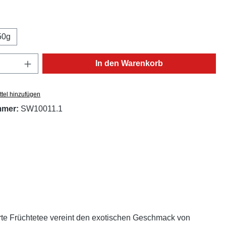
ählen
50g
Anzahl: Gib den gewünschten Wert ein oder
In den Warenkorb
tel hinzufügen
mmer:
SW10011.1
ierte Früchtetee vereint den exotischen Geschmack von