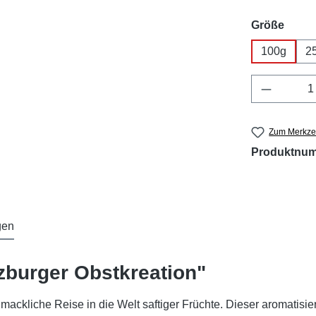
ausw
Größe
100g
2
Produkt 
Zum Merkzet
Produktnu
gen
zburger Obstkreation"
mackliche Reise in die Welt saftiger Früchte. Dieser aromatis