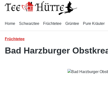
m Hauptinhalt springen
Zur Suche springen
Zur Hauptnavigation springen
Home
Schwarztee
Früchtetee
Grüntee
Pure Kräuter
Früchtetee
Bad Harzburger Obstkrea
Bildergalerie überspringen