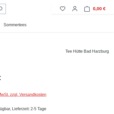
0,00 €
Ware
Sommertees
Tee Hütte Bad Harzburg
eis:
€
 MwSt. zzgl. Versandkosten
ügbar, Lieferzeit: 2-5 Tage