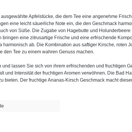
ig ausgewählte Apfelstücke, die dem Tee eine angenehme Frisch
ngen eine leicht säuerliche Note ein, die den Geschmack har
ch von Süße. Die Zugabe von Hagebutte und Holunderbeere brin
ringen eine zitrusartige Frische und eine erfrischende Kompon
armonisch ab. Die Kombination aus saftiger Kirsche, roten J
die den Tee zu einem wahren Genuss machen.
n und lassen Sie sich von ihrem erfrischenden und fruchtigen
falt und Intensität der fruchtigen Aromen verwöhnen. Die Bad Ha
zu bieten. Der fruchtige Ananas-Kirsch Geschmack macht diesen
le