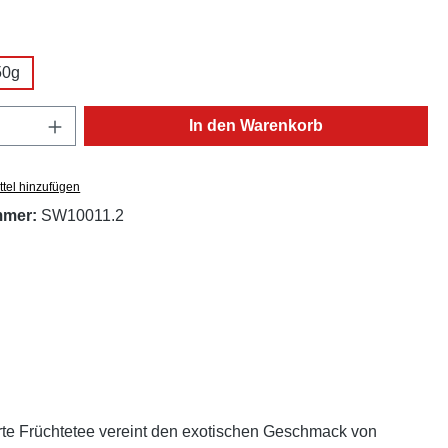
ählen
50g
Anzahl: Gib den gewünschten Wert ein oder
In den Warenkorb
tel hinzufügen
mmer:
SW10011.2
ierte Früchtetee vereint den exotischen Geschmack von