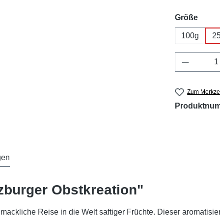
ausw
Größe
100g
2
Produkt 
Zum Merkzet
Produktnu
gen
zburger Obstkreation"
mackliche Reise in die Welt saftiger Früchte. Dieser aromatis