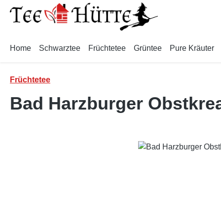
m Hauptinhalt springen
Zur Suche springen
Zur Hauptnavigation springen
Home
Schwarztee
Früchtetee
Grüntee
Pure Kräuter
Früchtetee
Bad Harzburger Obstkrea
Bildergalerie überspringen