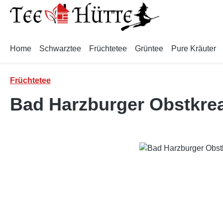
m Hauptinhalt springen
Zur Suche springen
Zur Hauptnavigation springen
Home
Schwarztee
Früchtetee
Grüntee
Pure Kräuter
Früchtetee
Bad Harzburger Obstkrea
Bildergalerie überspringen