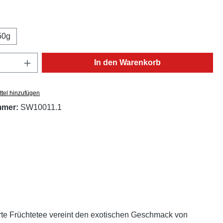
ählen
50g
Anzahl: Gib den gewünschten Wert ein oder
In den Warenkorb
tel hinzufügen
mmer:
SW10011.1
ierte Früchtetee vereint den exotischen Geschmack von