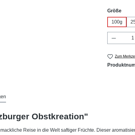
ausw
Größe
100g
2
Produkt 
Zum Merkzet
Produktnu
gen
zburger Obstkreation"
mackliche Reise in die Welt saftiger Früchte. Dieser aromatis