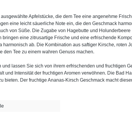
ig ausgewählte Apfelstücke, die dem Tee eine angenehme Frisch
ngen eine leicht säuerliche Note ein, die den Geschmack har
ch von Süße. Die Zugabe von Hagebutte und Holunderbeere brin
ringen eine zitrusartige Frische und eine erfrischende Kompon
armonisch ab. Die Kombination aus saftiger Kirsche, roten J
die den Tee zu einem wahren Genuss machen.
n und lassen Sie sich von ihrem erfrischenden und fruchtigen
falt und Intensität der fruchtigen Aromen verwöhnen. Die Bad Ha
zu bieten. Der fruchtige Ananas-Kirsch Geschmack macht diesen
le