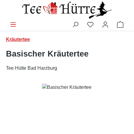
Zum Hauptinhalt springen
Ware
Kräutertee
Basischer Kräutertee
Tee Hütte Bad Harzburg
Bildergalerie überspringen