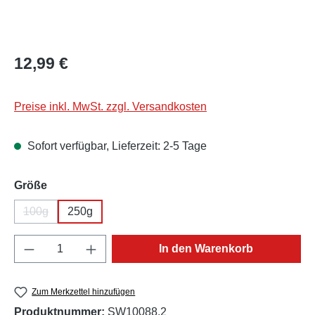
Regulärer Preis:
12,99 €
Preise inkl. MwSt. zzgl. Versandkosten
Sofort verfügbar, Lieferzeit: 2-5 Tage
auswählen
Größe
100g
250g
(Diese Option ist zurzeit nicht verfügbar.)
Produkt Anzahl: Gib den gewünschten Wert e
In den Warenkorb
Zum Merkzettel hinzufügen
Produktnummer:
SW10088.2