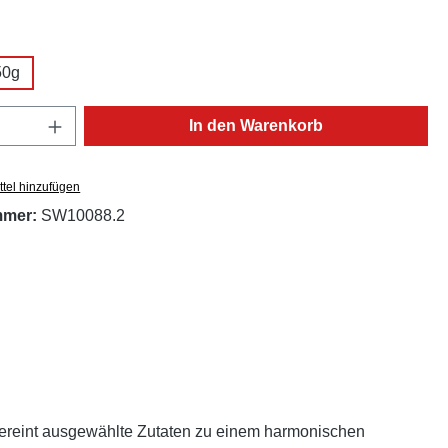
ählen
50g
ion ist zurzeit nicht verfügbar.)
Anzahl: Gib den gewünschten Wert ein oder
In den Warenkorb
tel hinzufügen
mmer:
SW10088.2
 vereint ausgewählte Zutaten zu einem harmonischen