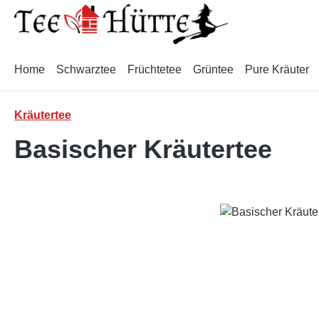
m Hauptinhalt springen
Zur Suche springen
Zur Hauptnavigation springen
Home
Schwarztee
Früchtetee
Grüntee
Pure Kräuter
Kräutertee
Basischer Kräutertee
Bildergalerie überspringen