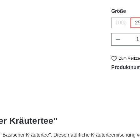
ausw
Größe
100g
2
(Diese Opt
Produkt 
Zum Merkzet
Produktnu
r Kräutertee"
 "Basischer Kräutertee". Diese natürliche Kräuterteemischung