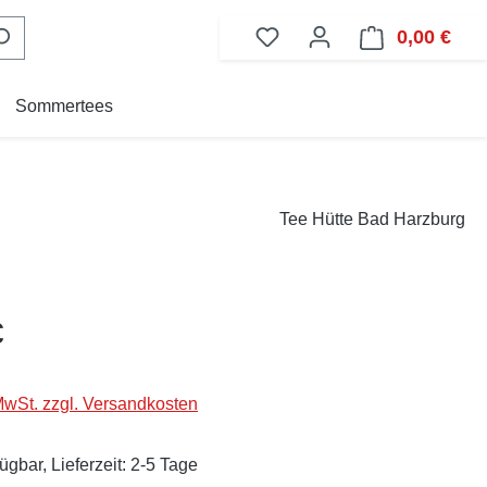
0,00 €
Ware
Sommertees
Tee Hütte Bad Harzburg
eis:
€
 MwSt. zzgl. Versandkosten
ügbar, Lieferzeit: 2-5 Tage