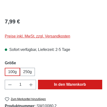
Regulärer Preis:
7,99 €
Preise inkl. MwSt. zzgl. Versandkosten
Sofort verfügbar, Lieferzeit: 2-5 Tage
auswählen
Größe
100g
250g
Produkt Anzahl: Gib den gewünschten Wert e
In den Warenkorb
Zum Merkzettel hinzufügen
Produktnummer:
SW10080.2