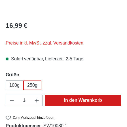
Regulärer Preis:
16,99 €
Preise inkl. MwSt. zzgl. Versandkosten
Sofort verfügbar, Lieferzeit: 2-5 Tage
auswählen
Größe
100g
250g
Produkt Anzahl: Gib den gewünschten Wert e
In den Warenkorb
Zum Merkzettel hinzufügen
Produktnummer:
SW10080.1