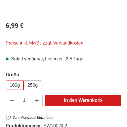
Regulärer Preis:
6,99 €
Preise inkl. MwSt. zzgl. Versandkosten
Sofort verfügbar, Lieferzeit: 2-5 Tage
auswählen
Größe
100g
250g
Produkt Anzahl: Gib den gewünschten Wert e
In den Warenkorb
Zum Merkzettel hinzufügen
Produktnummer:
SW10024.2