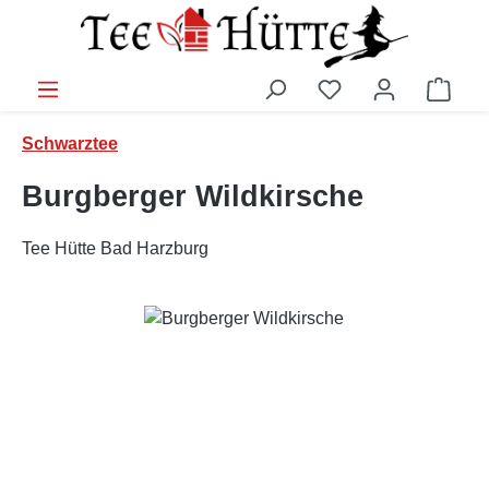
Zum Hauptinhalt springen
Ware
Schwarztee
Burgberger Wildkirsche
Tee Hütte Bad Harzburg
Bildergalerie überspringen