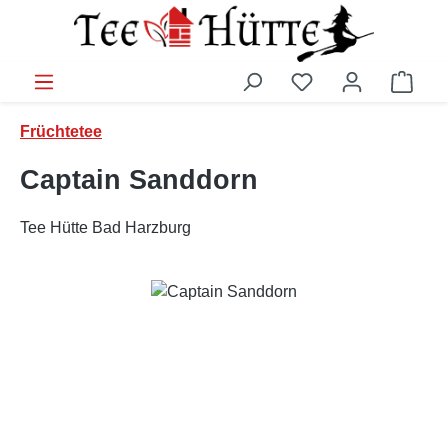
Zum Hauptinhalt springen
Ware
Früchtetee
Captain Sanddorn
Tee Hütte Bad Harzburg
Bildergalerie überspringen