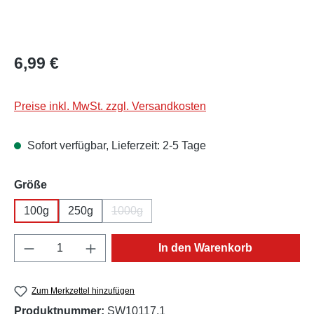
Regulärer Preis:
6,99 €
Preise inkl. MwSt. zzgl. Versandkosten
Sofort verfügbar, Lieferzeit: 2-5 Tage
auswählen
Größe
100g
250g
1000g
(Diese Option ist zurzeit nicht verfügbar.)
Produkt Anzahl: Gib den gewünschten Wert e
In den Warenkorb
Zum Merkzettel hinzufügen
Produktnummer:
SW10117.1