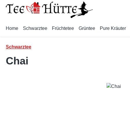
m Hauptinhalt springen
Zur Suche springen
Zur Hauptnavigation springen
Home
Schwarztee
Früchtetee
Grüntee
Pure Kräuter
Schwarztee
Chai
Bildergalerie überspringen