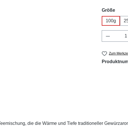
ausw
Größe
100g
2
Produkt 
Zum Merkzet
Produktnu
eemischung, die die Wärme und Tiefe traditioneller Gewürzarome