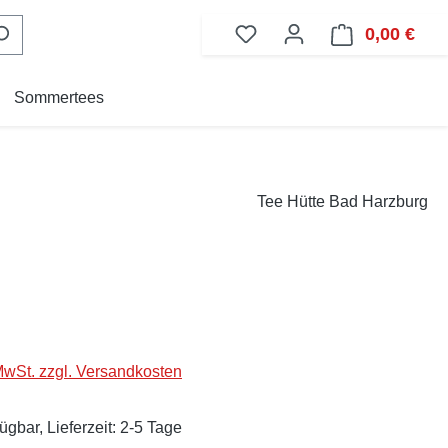
0,00 €
Ware
Sommertees
Tee Hütte Bad Harzburg
eis:
 MwSt. zzgl. Versandkosten
ügbar, Lieferzeit: 2-5 Tage