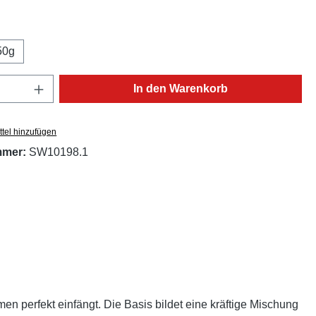
ählen
50g
Anzahl: Gib den gewünschten Wert ein oder
In den Warenkorb
tel hinzufügen
mmer:
SW10198.1
n perfekt einfängt. Die Basis bildet eine kräftige Mischung