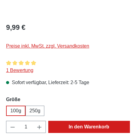
Regulärer Preis:
9,99 €
Preise inkl. MwSt. zzgl. Versandkosten
Durchschnittliche Bewertung von 5 von 5 Sternen
1 Bewertung
Sofort verfügbar, Lieferzeit: 2-5 Tage
auswählen
Größe
100g
250g
Produkt Anzahl: Gib den gewünschten Wert e
In den Warenkorb