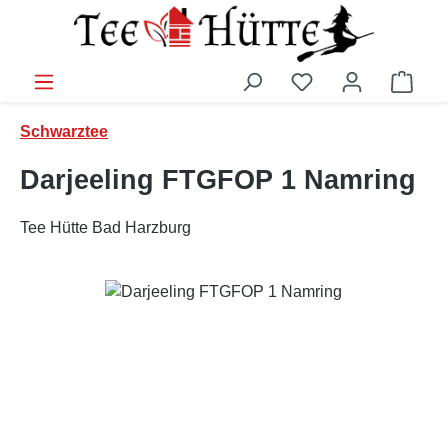
Zum Hauptinhalt springen
Ware
Schwarztee
Darjeeling FTGFOP 1 Namring
Tee Hütte Bad Harzburg
Bildergalerie überspringen