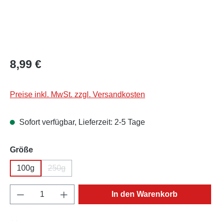
Regulärer Preis:
8,99 €
Preise inkl. MwSt. zzgl. Versandkosten
Sofort verfügbar, Lieferzeit: 2-5 Tage
auswählen
Größe
100g
250g
(Diese Option ist zurzeit nicht verfügbar.)
Produkt Anzahl: Gib den gewünschten Wert e
In den Warenkorb