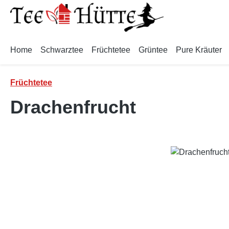
m Hauptinhalt springen
Zur Suche springen
Zur Hauptnavigation springen
Home
Schwarztee
Früchtetee
Grüntee
Pure Kräuter
Früchtetee
Drachenfrucht
Bildergalerie überspringen