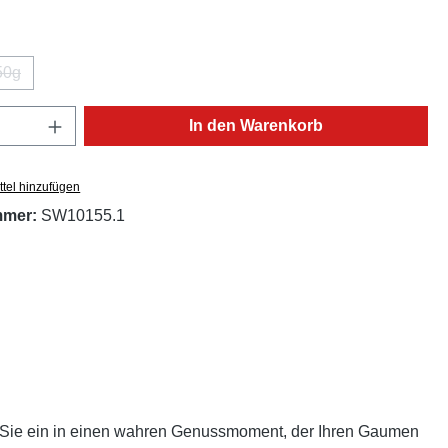
ählen
50g
(Diese Option ist zurzeit nicht verfügbar.)
Anzahl: Gib den gewünschten Wert ein oder
In den Warenkorb
tel hinzufügen
mmer:
SW10155.1
n Sie ein in einen wahren Genussmoment, der Ihren Gaumen