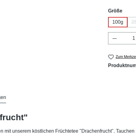
ausw
Größe
100g
2
Produkt 
Zum Merkzet
Produktnu
gen
frucht"
en mit unserem köstlichen Früchtetee "Drachenfrucht". Tauche