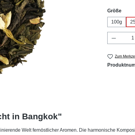
ausw
Größe
100g
2
Produkt 
Zum Merkzet
Produktnu
cht in Bangkok"
zinierende Welt fernöstlicher Aromen. Die harmonische Komposit