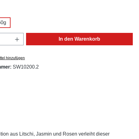
ählen
50g
Anzahl: Gib den gewünschten Wert ein oder
In den Warenkorb
tel hinzufügen
mmer:
SW10200.2
ion aus Litschi, Jasmin und Rosen verleiht dieser