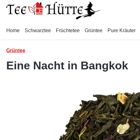
m Hauptinhalt springen
Zur Suche springen
Zur Hauptnavigation springen
Home
Schwarztee
Früchtetee
Grüntee
Pure Kräuter
Grüntee
Eine Nacht in Bangkok
Bildergalerie überspringen