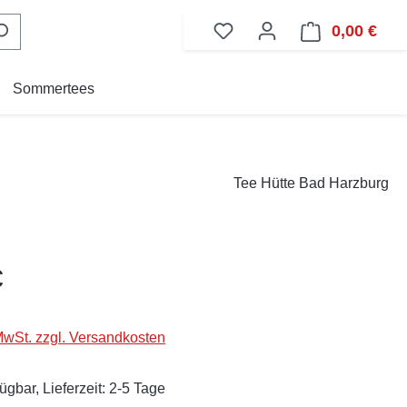
0,00 €
Ware
Sommertees
Tee Hütte Bad Harzburg
eis:
€
 MwSt. zzgl. Versandkosten
ügbar, Lieferzeit: 2-5 Tage