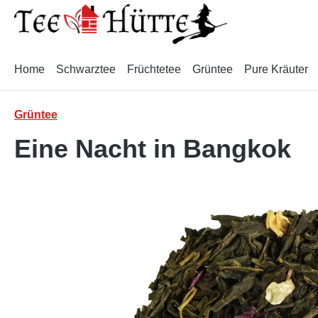
m Hauptinhalt springen
Zur Suche springen
Zur Hauptnavigation springen
Home
Schwarztee
Früchtetee
Grüntee
Pure Kräuter
Grüntee
Eine Nacht in Bangkok
Bildergalerie überspringen