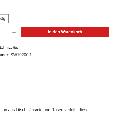
ählen
50g
Anzahl: Gib den gewünschten Wert ein oder
In den Warenkorb
tel hinzufügen
mmer:
SW10200.1
ion aus Litschi, Jasmin und Rosen verleiht dieser