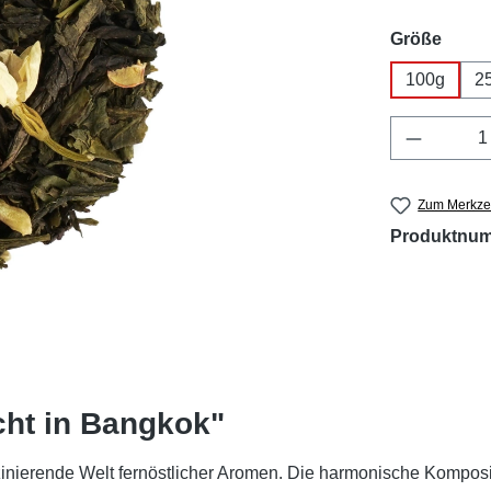
ausw
Größe
100g
2
Produkt 
Zum Merkzet
Produktnu
cht in Bangkok"
zinierende Welt fernöstlicher Aromen. Die harmonische Komposit