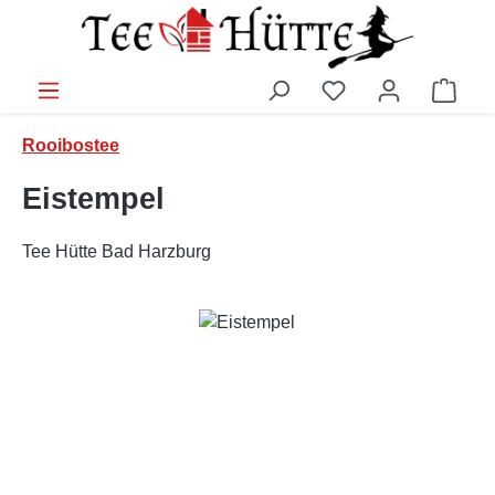
Zum Hauptinhalt springen
Ware
Rooibostee
Eistempel
Tee Hütte Bad Harzburg
Bildergalerie überspringen