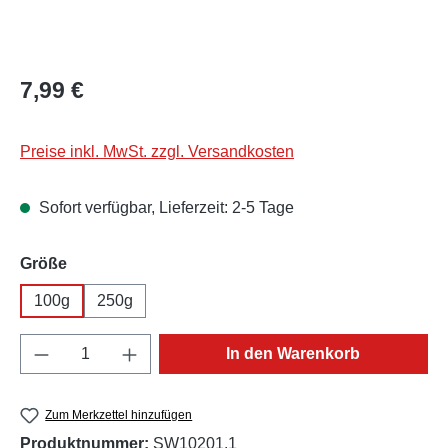
Regulärer Preis:
7,99 €
Preise inkl. MwSt. zzgl. Versandkosten
Sofort verfügbar, Lieferzeit: 2-5 Tage
auswählen
Größe
100g
250g
Produkt Anzahl: Gib den gewünschten Wert e
In den Warenkorb
Zum Merkzettel hinzufügen
Produktnummer:
SW10201.1