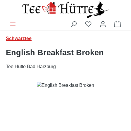
Zum Hauptinhalt springen
Ware
Schwarztee
English Breakfast Broken
Tee Hütte Bad Harzburg
Bildergalerie überspringen