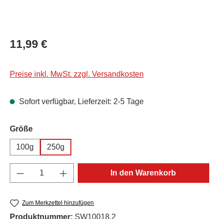
Regulärer Preis:
11,99 €
Preise inkl. MwSt. zzgl. Versandkosten
Sofort verfügbar, Lieferzeit: 2-5 Tage
auswählen
Größe
100g
250g
Produkt Anzahl: Gib den gewünschten Wert e
In den Warenkorb
Zum Merkzettel hinzufügen
Produktnummer:
SW10018.2