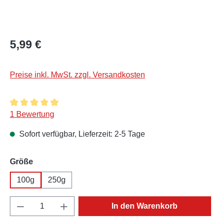
Regulärer Preis:
5,99 €
Preise inkl. MwSt. zzgl. Versandkosten
Durchschnittliche Bewertung von 5 von 5 Sternen
1 Bewertung
Sofort verfügbar, Lieferzeit: 2-5 Tage
auswählen
Größe
100g
250g
Produkt Anzahl: Gib den gewünschten Wert e
In den Warenkorb