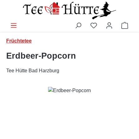
Zum Hauptinhalt springen
Ware
Früchtetee
Erdbeer-Popcorn
Tee Hütte Bad Harzburg
Bildergalerie überspringen