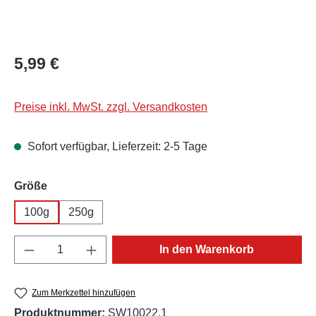
Regulärer Preis:
5,99 €
Preise inkl. MwSt. zzgl. Versandkosten
Sofort verfügbar, Lieferzeit: 2-5 Tage
auswählen
Größe
100g
250g
Produkt Anzahl: Gib den gewünschten Wert e
In den Warenkorb
Zum Merkzettel hinzufügen
Produktnummer:
SW10022.1