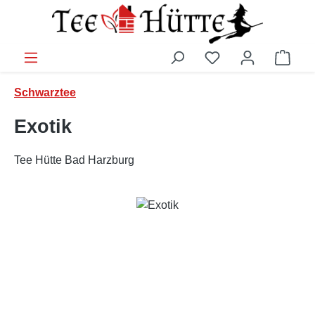
Zum Hauptinhalt springen
Ware
Schwarztee
Exotik
Tee Hütte Bad Harzburg
Bildergalerie überspringen