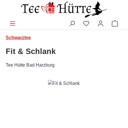
Zum Hauptinhalt springen
Ware
Schwarztee
Fit & Schlank
Tee Hütte Bad Harzburg
Bildergalerie überspringen