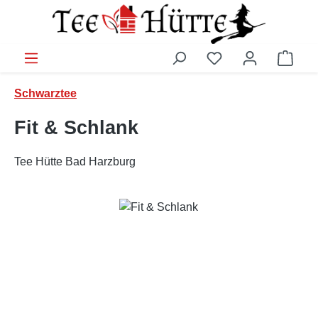
Zum Hauptinhalt springen
Ware
Schwarztee
Fit & Schlank
Tee Hütte Bad Harzburg
Bildergalerie überspringen