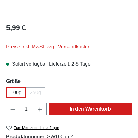
Regulärer Preis:
5,99 €
Preise inkl. MwSt. zzgl. Versandkosten
Sofort verfügbar, Lieferzeit: 2-5 Tage
auswählen
Größe
100g
250g
(Diese Option ist zurzeit nicht verfügbar.)
Produkt Anzahl: Gib den gewünschten Wert e
In den Warenkorb
Zum Merkzettel hinzufügen
Produktnummer:
SW10055.2