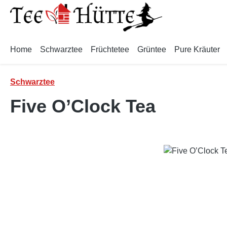
m Hauptinhalt springen
Zur Suche springen
Zur Hauptnavigation springen
Home
Schwarztee
Früchtetee
Grüntee
Pure Kräuter
Schwarztee
Five O’Clock Tea
Bildergalerie überspringen