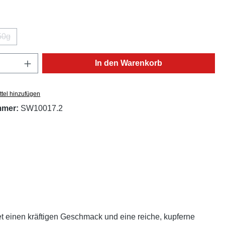
ählen
50g
(Diese Option ist zurzeit nicht verfügbar.)
Anzahl: Gib den gewünschten Wert ein oder
In den Warenkorb
tel hinzufügen
mmer:
SW10017.2
t einen kräftigen Geschmack und eine reiche, kupferne