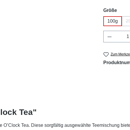
ausw
Größe
100g
2
Produkt 
Zum Merkzet
Produktnu
lock Tea"
e O’Clock Tea. Diese sorgfältig ausgewählte Teemischung biete