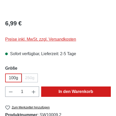
Regulärer Preis:
6,99 €
Preise inkl. MwSt. zzgl. Versandkosten
Sofort verfügbar, Lieferzeit: 2-5 Tage
auswählen
Größe
100g
250g
(Diese Option ist zurzeit nicht verfügbar.)
Produkt Anzahl: Gib den gewünschten Wert e
In den Warenkorb
Zum Merkzettel hinzufügen
Produktnummer:
SW10009.2