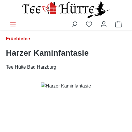
Zum Hauptinhalt springen
Ware
Früchtetee
Harzer Kaminfantasie
Tee Hütte Bad Harzburg
Bildergalerie überspringen