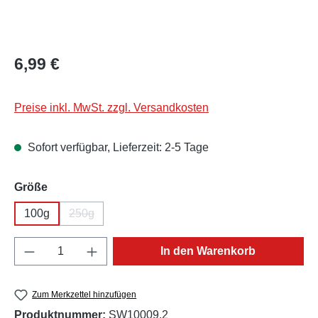
Regulärer Preis:
6,99 €
Preise inkl. MwSt. zzgl. Versandkosten
Sofort verfügbar, Lieferzeit: 2-5 Tage
auswählen
Größe
100g
250g
(Diese Option ist zurzeit nicht verfügbar.)
Produkt Anzahl: Gib den gewünschten Wert e
In den Warenkorb
Zum Merkzettel hinzufügen
Produktnummer:
SW10009.2