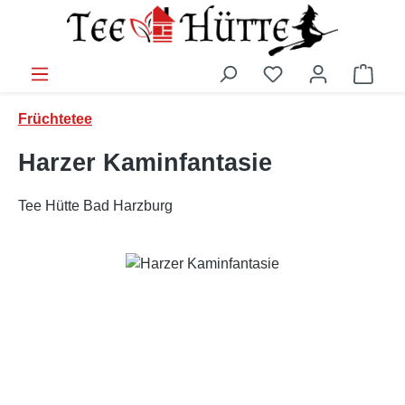
Zum Hauptinhalt springen
Ware
Früchtetee
Harzer Kaminfantasie
Tee Hütte Bad Harzburg
Bildergalerie überspringen