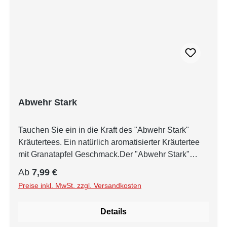
Abwehr Stark
Tauchen Sie ein in die Kraft des "Abwehr Stark"
Kräutertees. Ein natürlich aromatisierter Kräutertee
mit Granatapfel Geschmack.Der "Abwehr Stark"
Kräutertee überzeugt mit seinem natürlichen und
Regulärer Preis:
Ab
7,99 €
aromatischen Granatapfelgeschmack. Jede Tasse
Preise inkl. MwSt. zzgl. Versandkosten
dieses Tees entführt Sie auf eine geschmackliche
Reise, bei der sich die fruchtige Süße des
Details
Granatapfels mit der belebenden Frische der