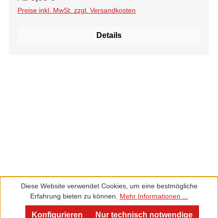
Note von Ingwer, die Ihre Sinne entfacht. Genießen
Preise inkl. MwSt. zzgl. Versandkosten
Sie den intensiven Geschmack saftiger Mangos, der
mit jeder Tasse "Wüstenfeuer" auf Ihrer Zunge
Details
explodiert. Die fruchtige Süße der kandierten
Mangostücke wird von einer angenehmen Schärfe
des Ingwers begleitet, die dem Tee eine aufregende
und lebhafte Komponente verleiht. Die Kombination
aus erfrischendem Apfel, süßen Weinbeeren und
belebenden Hibiscusblüten verleiht diesem Tee eine
außergewöhnliche Geschmacksdimension. Die
Karottenstücke und Orangenstücke sorgen für eine
fruchtige Frische, während die roten Beetestücke
dem Tee eine leuchtende Farbe verleihen. Die
Gewürze wie Ingwer, Zimtrinde, rosa Pfeffer und
Kardamom geben diesem Tee eine angenehme
Wärme und Tiefe. Abgerundet wird das
Diese Website verwendet Cookies, um eine bestmögliche
Geschmackserlebnis durch zarte Vanillestücke, die
Erfahrung bieten zu können.
Mehr Informationen ...
dem Tee eine sanfte und verlockende Note
Service und Beratung
verleihen. Geben Sie sich der Faszination der Wüste
Konfigurieren
Nur technisch notwendige