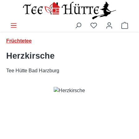
Zum Hauptinhalt springen
Ware
Früchtetee
Herzkirsche
Tee Hütte Bad Harzburg
Bildergalerie überspringen