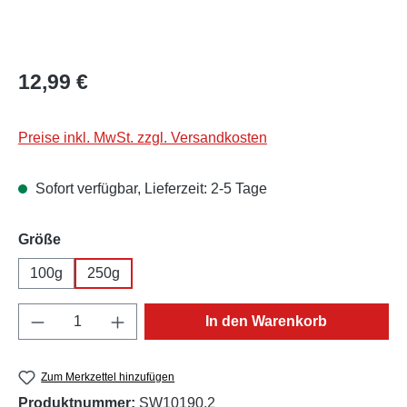
Regulärer Preis:
12,99 €
Preise inkl. MwSt. zzgl. Versandkosten
Sofort verfügbar, Lieferzeit: 2-5 Tage
auswählen
Größe
100g
250g
Produkt Anzahl: Gib den gewünschten Wert e
In den Warenkorb
Zum Merkzettel hinzufügen
Produktnummer:
SW10190.2