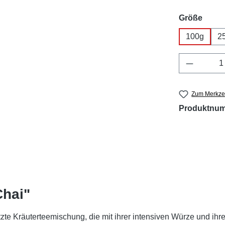
ausw
Größe
100g
2
Produkt 
Zum Merkzet
Produktnu
Chai"
zte Kräuterteemischung, die mit ihrer intensiven Würze und ihre