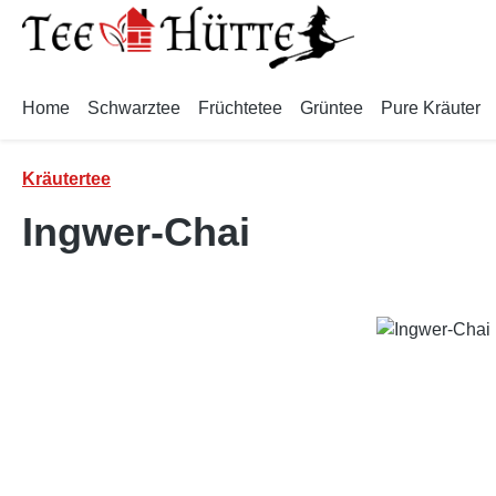
m Hauptinhalt springen
Zur Suche springen
Zur Hauptnavigation springen
Home
Schwarztee
Früchtetee
Grüntee
Pure Kräuter
Kräutertee
Ingwer-Chai
Bildergalerie überspringen