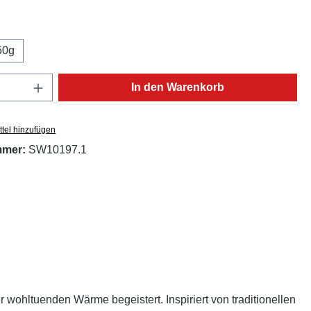
ählen
50g
Anzahl: Gib den gewünschten Wert ein oder
In den Warenkorb
tel hinzufügen
mmer:
SW10197.1
r wohltuenden Wärme begeistert. Inspiriert von traditionellen