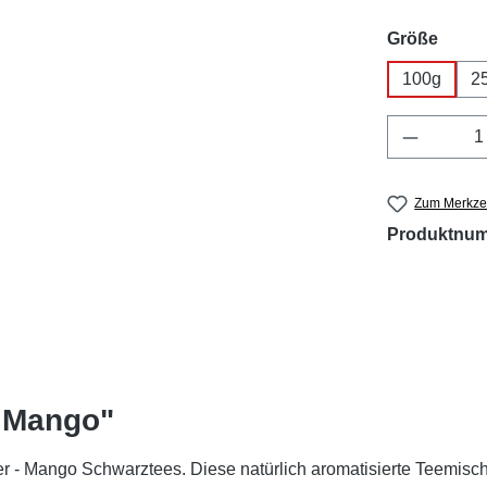
ausw
Größe
100g
2
Produkt 
Zum Merkzet
Produktnu
- Mango"
r - Mango Schwarztees. Diese natürlich aromatisierte Teemis