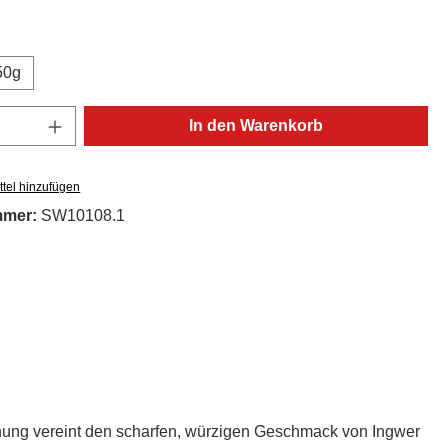
ählen
50g
Anzahl: Gib den gewünschten Wert ein oder
In den Warenkorb
tel hinzufügen
mmer:
SW10108.1
chung vereint den scharfen, würzigen Geschmack von Ingwer