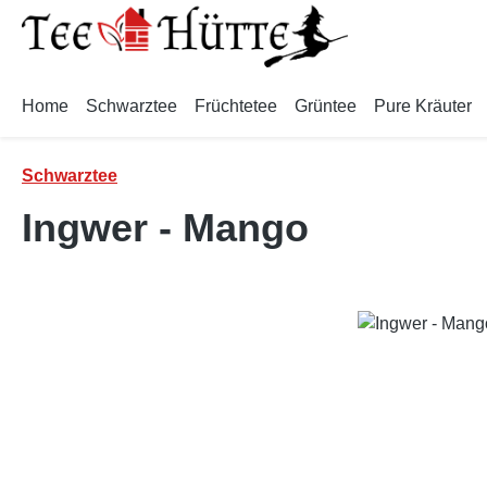
m Hauptinhalt springen
Zur Suche springen
Zur Hauptnavigation springen
Home
Schwarztee
Früchtetee
Grüntee
Pure Kräuter
Schwarztee
Ingwer - Mango
Bildergalerie überspringen