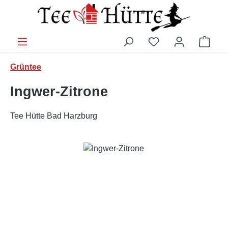
Zum Hauptinhalt springen
Ware
Grüntee
Ingwer-Zitrone
Tee Hütte Bad Harzburg
Bildergalerie überspringen