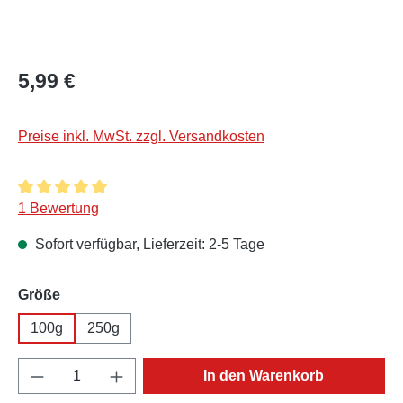
Regulärer Preis:
5,99 €
Preise inkl. MwSt. zzgl. Versandkosten
Durchschnittliche Bewertung von 5 von 5 Sternen
1 Bewertung
Sofort verfügbar, Lieferzeit: 2-5 Tage
auswählen
Größe
100g
250g
Produkt Anzahl: Gib den gewünschten Wert e
In den Warenkorb