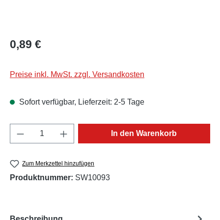
Regulärer Preis:
0,89 €
Preise inkl. MwSt. zzgl. Versandkosten
Sofort verfügbar, Lieferzeit: 2-5 Tage
Produkt Anzahl: Gib den gewünschten Wert e
In den Warenkorb
Zum Merkzettel hinzufügen
Produktnummer:
SW10093
Beschreibung