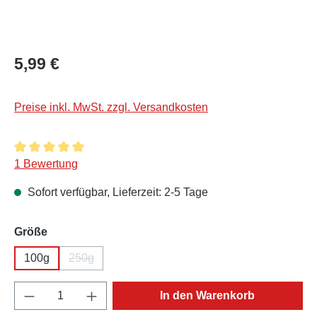
Regulärer Preis:
5,99 €
Preise inkl. MwSt. zzgl. Versandkosten
Durchschnittliche Bewertung von 5 von 5 Sternen
1 Bewertung
Sofort verfügbar, Lieferzeit: 2-5 Tage
auswählen
Größe
100g
250g
(Diese Option ist zurzeit nicht verfügbar.)
Produkt Anzahl: Gib den gewünschten Wert e
In den Warenkorb