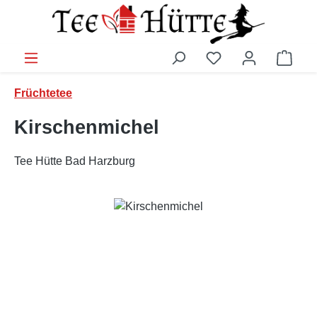
Zum Hauptinhalt springen
Ware
Früchtetee
Kirschenmichel
Tee Hütte Bad Harzburg
Bildergalerie überspringen