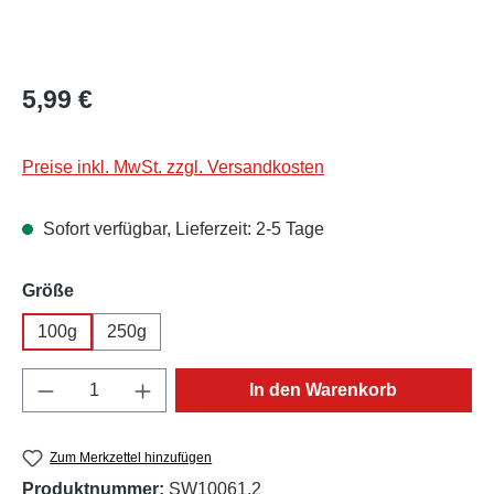
Regulärer Preis:
5,99 €
Preise inkl. MwSt. zzgl. Versandkosten
Sofort verfügbar, Lieferzeit: 2-5 Tage
auswählen
Größe
100g
250g
Produkt Anzahl: Gib den gewünschten Wert e
In den Warenkorb
Zum Merkzettel hinzufügen
Produktnummer:
SW10061.2