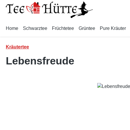
m Hauptinhalt springen
Zur Suche springen
Zur Hauptnavigation springen
Home
Schwarztee
Früchtetee
Grüntee
Pure Kräuter
Kräutertee
Lebensfreude
Bildergalerie überspringen