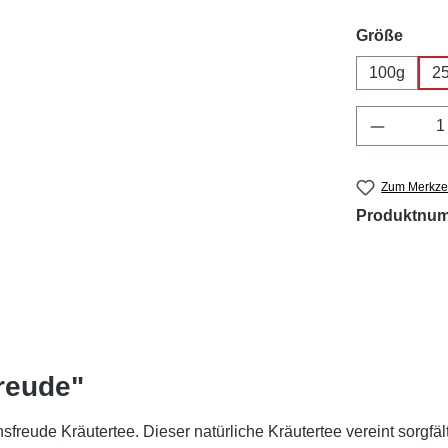
ausw
Größe
100g
2
Produkt 
Zum Merkzet
Produktnu
reude"
eude Kräutertee. Dieser natürliche Kräutertee vereint sorgfäl