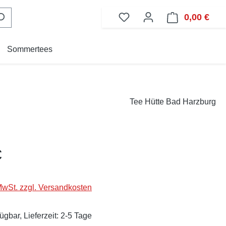
0,00 €
Ware
Sommertees
Tee Hütte Bad Harzburg
eis:
€
 MwSt. zzgl. Versandkosten
ügbar, Lieferzeit: 2-5 Tage