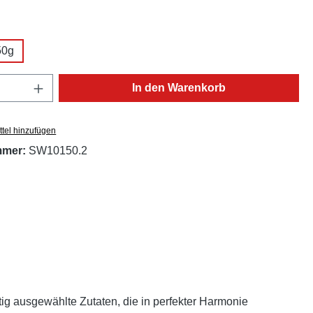
ählen
50g
Anzahl: Gib den gewünschten Wert ein oder
In den Warenkorb
tel hinzufügen
mmer:
SW10150.2
tig ausgewählte Zutaten, die in perfekter Harmonie