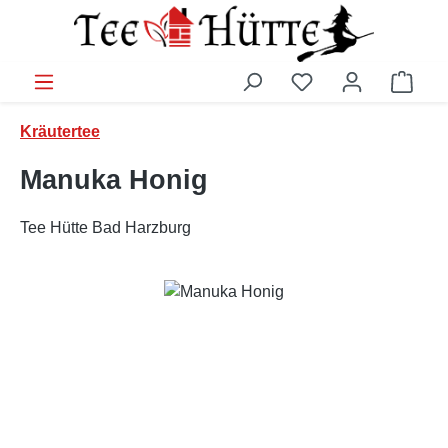
Zum Hauptinhalt springen
Ware
Kräutertee
Manuka Honig
Tee Hütte Bad Harzburg
Bildergalerie überspringen