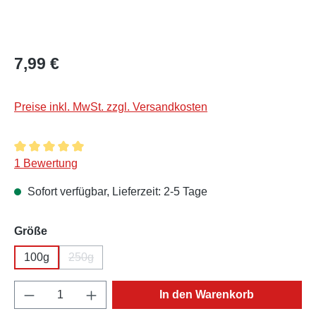
Regulärer Preis:
7,99 €
Preise inkl. MwSt. zzgl. Versandkosten
Durchschnittliche Bewertung von 5 von 5 Sternen
1 Bewertung
Sofort verfügbar, Lieferzeit: 2-5 Tage
auswählen
Größe
100g
250g
(Diese Option ist zurzeit nicht verfügbar.)
Produkt Anzahl: Gib den gewünschten Wert e
In den Warenkorb