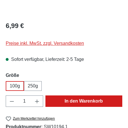
Regulärer Preis:
6,99 €
Preise inkl. MwSt. zzgl. Versandkosten
Sofort verfügbar, Lieferzeit: 2-5 Tage
auswählen
Größe
100g
250g
Produkt Anzahl: Gib den gewünschten Wert e
In den Warenkorb
Zum Merkzettel hinzufügen
Produktnummer:
SW10194.1