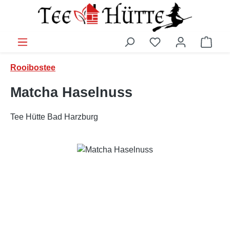
Zum Hauptinhalt springen
Ware
Rooibostee
Matcha Haselnuss
Tee Hütte Bad Harzburg
Bildergalerie überspringen