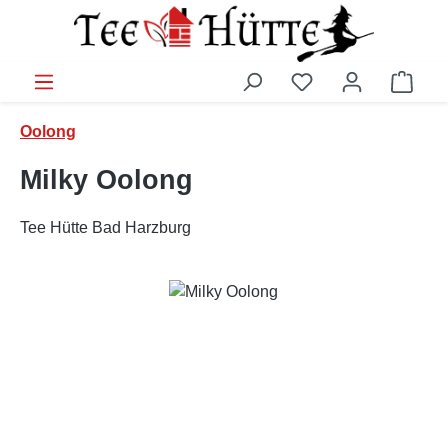
Zum Hauptinhalt springen
Ware
Oolong
Milky Oolong
Tee Hütte Bad Harzburg
Bildergalerie überspringen