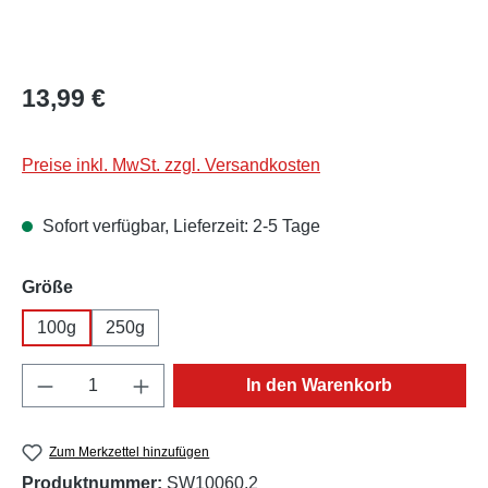
Regulärer Preis:
13,99 €
Preise inkl. MwSt. zzgl. Versandkosten
Sofort verfügbar, Lieferzeit: 2-5 Tage
auswählen
Größe
100g
250g
Produkt Anzahl: Gib den gewünschten Wert e
In den Warenkorb
Zum Merkzettel hinzufügen
Produktnummer:
SW10060.2