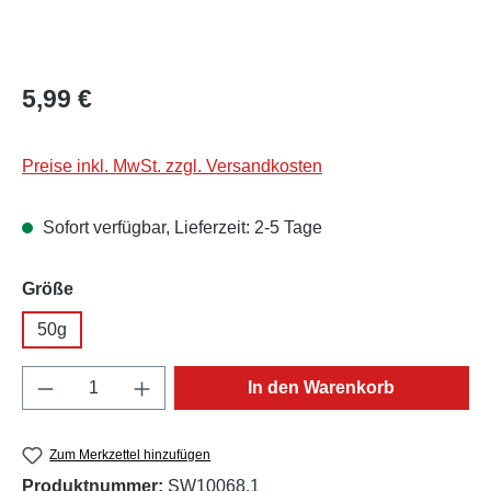
Regulärer Preis:
5,99 €
Preise inkl. MwSt. zzgl. Versandkosten
Sofort verfügbar, Lieferzeit: 2-5 Tage
auswählen
Größe
50g
Produkt Anzahl: Gib den gewünschten Wert e
In den Warenkorb
Zum Merkzettel hinzufügen
Produktnummer:
SW10068.1