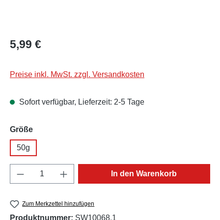
Regulärer Preis:
5,99 €
Preise inkl. MwSt. zzgl. Versandkosten
Sofort verfügbar, Lieferzeit: 2-5 Tage
auswählen
Größe
50g
Produkt Anzahl: Gib den gewünschten Wert e
In den Warenkorb
Zum Merkzettel hinzufügen
Produktnummer:
SW10068.1