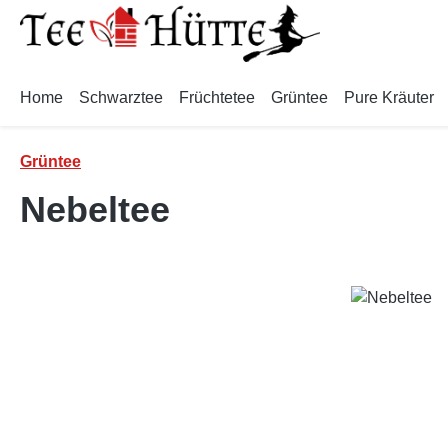
m Hauptinhalt springen
Zur Suche springen
Zur Hauptnavigation springen
Home
Schwarztee
Früchtetee
Grüntee
Pure Kräuter
Grüntee
Nebeltee
Bildergalerie überspringen