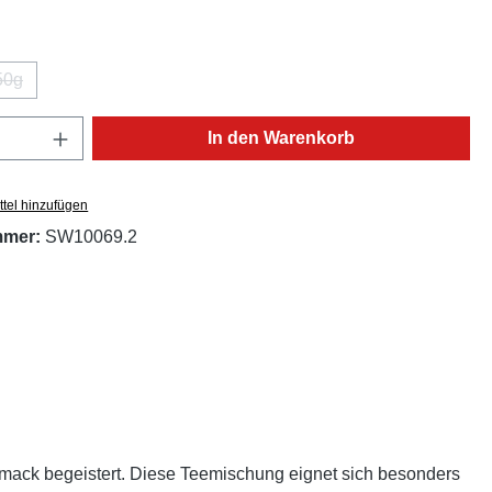
ählen
50g
(Diese Option ist zurzeit nicht verfügbar.)
Anzahl: Gib den gewünschten Wert ein oder
In den Warenkorb
tel hinzufügen
mmer:
SW10069.2
hmack begeistert. Diese Teemischung eignet sich besonders