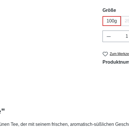
ausw
Größe
100g
2
Produkt 
Zum Merkzet
Produktnu
e"
rünen Tee, der mit seinem frischen, aromatisch-süßlichen Gesc