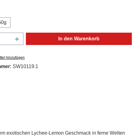
ählen
50g
Anzahl: Gib den gewünschten Wert ein oder
In den Warenkorb
tel hinzufügen
mmer:
SW10119.1
seinem exotischen Lychee-Lemon Geschmack in ferne Welten