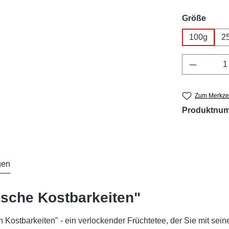
ausw
Größe
100g
2
Produkt 
Zum Merkzet
Produktnu
gen
ische Kostbarkeiten"
hen Kostbarkeiten" - ein verlockender Früchtetee, der Sie mit 