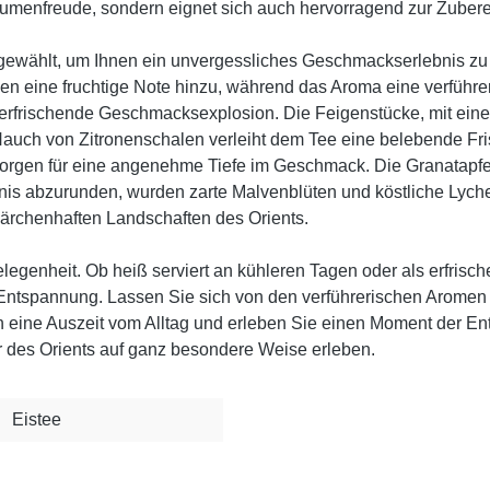
 Gaumenfreude, sondern eignet sich auch hervorragend zur Zuber
sgewählt, um Ihnen ein unvergessliches Geschmackserlebnis zu 
n eine fruchtige Note hinzu, während das Aroma eine verführer
 erfrischende Geschmacksexplosion. Die Feigenstücke, mit ei
Hauch von Zitronenschalen verleiht dem Tee eine belebende Fri
sorgen für eine angenehme Tiefe im Geschmack. Die Granatapfe
is abzurunden, wurden zarte Malvenblüten und köstliche Lyche
märchenhaften Landschaften des Orients.
elegenheit. Ob heiß serviert an kühleren Tagen oder als erfri
Entspannung. Lassen Sie sich von den verführerischen Aromen 
ich eine Auszeit vom Alltag und erleben Sie einen Moment der 
er des Orients auf ganz besondere Weise erleben.
Eistee