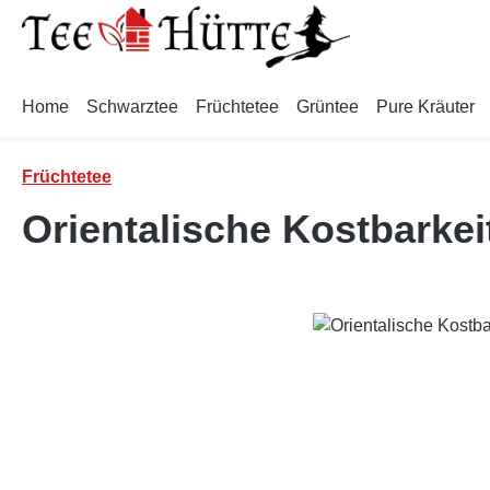
m Hauptinhalt springen
Zur Suche springen
Zur Hauptnavigation springen
Home
Schwarztee
Früchtetee
Grüntee
Pure Kräuter
Früchtetee
Orientalische Kostbarkei
Bildergalerie überspringen