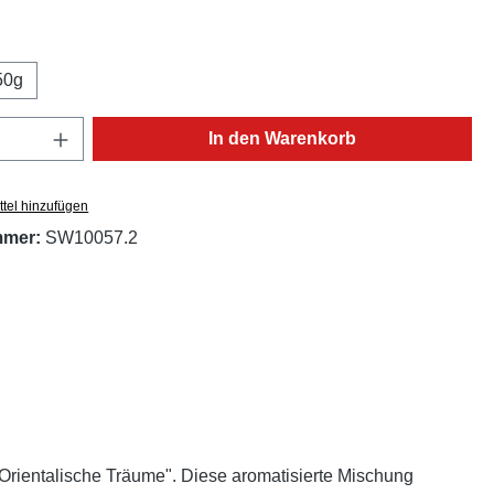
ählen
50g
Anzahl: Gib den gewünschten Wert ein oder
In den Warenkorb
tel hinzufügen
mmer:
SW10057.2
Orientalische Träume". Diese aromatisierte Mischung