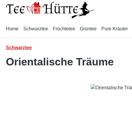
m Hauptinhalt springen
Zur Suche springen
Zur Hauptnavigation springen
Home
Schwarztee
Früchtetee
Grüntee
Pure Kräuter
Schwarztee
Orientalische Träume
Bildergalerie überspringen