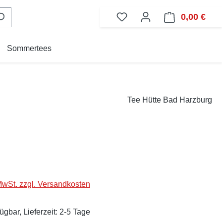
0,00 €
Ware
Sommertees
Tee Hütte Bad Harzburg
eis:
 MwSt. zzgl. Versandkosten
ügbar, Lieferzeit: 2-5 Tage