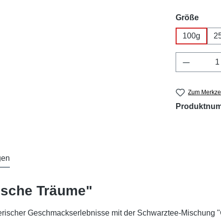
ausw
Größe
100g
2
Produkt 
Zum Merkzet
Produktnu
gen
lische Träume"
rerischer Geschmackserlebnisse mit der Schwarztee-Mischung "