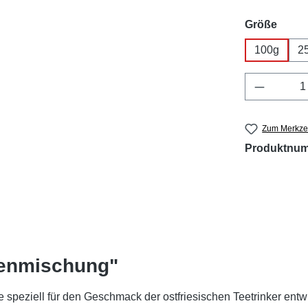
ausw
Größe
100g
2
Produkt 
Zum Merkzet
Produktnu
senmischung"
 speziell für den Geschmack der ostfriesischen Teetrinker ent