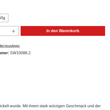
ählen
50g
Anzahl: Gib den gewünschten Wert ein oder
In den Warenkorb
tel hinzufügen
mmer:
SW10086.2
wickelt wurde. Mit ihrem stark würzigen Geschmack und der