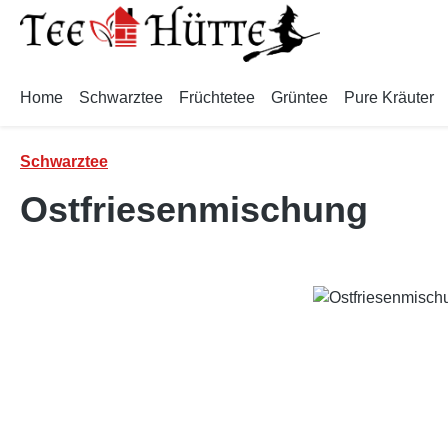
m Hauptinhalt springen
Zur Suche springen
Zur Hauptnavigation springen
Home
Schwarztee
Früchtetee
Grüntee
Pure Kräuter
Schwarztee
Ostfriesenmischung
Bildergalerie überspringen