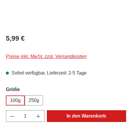
Regulärer Preis:
5,99 €
Preise inkl. MwSt. zzgl. Versandkosten
Sofort verfügbar, Lieferzeit: 2-5 Tage
auswählen
Größe
100g
250g
Produkt Anzahl: Gib den gewünschten Wert e
In den Warenkorb