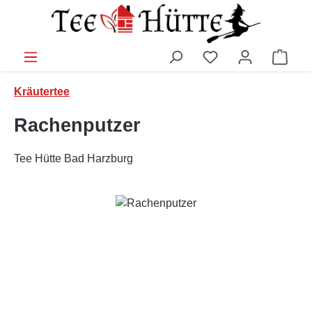
Zum Hauptinhalt springen
Ware
Kräutertee
Rachenputzer
Tee Hütte Bad Harzburg
Bildergalerie überspringen