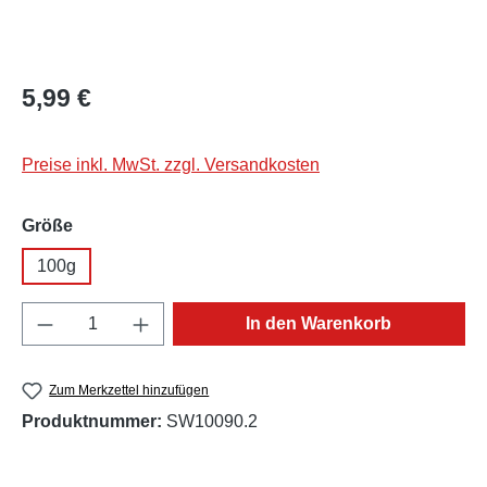
Regulärer Preis:
5,99 €
Preise inkl. MwSt. zzgl. Versandkosten
auswählen
Größe
100g
Produkt Anzahl: Gib den gewünschten Wert e
In den Warenkorb
Zum Merkzettel hinzufügen
Produktnummer:
SW10090.2