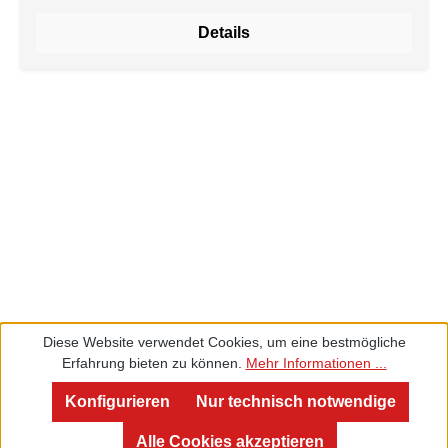
wird dieser milde Geschmack durch eine reiche Note
Details
von echten Vanillestücken ergänzt, die dem Tee ein
herrlich warmes und vanilliges Aroma verleihen. Die
Vanillestücke verleihen dem Tee eine cremige
Konsistenz, die an köstliche Vanillesahne erinnert.
Dies macht "Vanille Sahne" zu einem
Genusserlebnis, das in einer Tasse steckt. Tauchen
Sie ein in die Welt der köstlichen Vanille und
genießen Sie den vollen Geschmack von "Vanille
Sahne". Dieser Rooibostee ist perfekt, um sich zu
entspannen und den Tag mit einem Hauch von
Luxus zu krönen. Ob morgens als sanfter Start in den
Tag oder am Abend als entspannender Abschluss –
"Vanille Sahne" ist der perfekte Tee, um sich eine
Diese Website verwendet Cookies, um eine bestmögliche
kleine Auszeit zu gönnen und sich von den
Erfahrung bieten zu können.
Mehr Informationen ...
verführerischen Aromen verwöhnen zu lassen.
Service und Beratung
Lassen Sie sich von diesem cremigen Rooibostee
Konfigurieren
Nur technisch notwendige
verzaubern und erleben Sie ein Stückchen Luxus in
Alle Cookies akzeptieren
jeder Tasse.