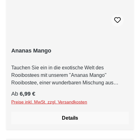
Ananas Mango
Tauchen Sie ein in die exotische Welt des
Rooibostees mit unserem "Ananas Mango"
Rooibostee, einer wunderbaren Mischung aus
süßem Ananas- und Mango-Geschmack. Der
Regulärer Preis:
Ab
6,99 €
Rooibos, eine in Südafrika beheimatete Pflanze,
Preise inkl. MwSt. zzgl. Versandkosten
bildet die Grundlage dieses Tee-Erlebnisses. Sein
natürlicher Geschmack wird durch die Zugabe von
Details
kandierten Ananas- und Mangostücken perfekt
ergänzt. Die kandierte Ananas verleiht diesem Tee
eine erfrischende, tropische Süße, während die